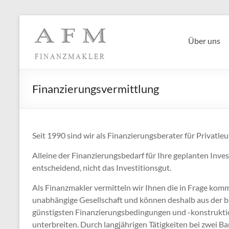
Zum
Inhalt
AFM
springen
Über uns
GmbH
–
Finanzierungsvermittlung
Finanzmakler
Finanzierungs-
und
Seit 1990 sind wir als Finanzierungsberater für Privatleu
Immobilienvermittlung
Alleine der Finanzierungsbedarf für Ihre geplanten Inve
entscheidend, nicht das Investitionsgut.
Als Finanzmakler vermitteln wir Ihnen die in Frage kom
unabhängige Gesellschaft und können deshalb aus der bre
günstigsten Finanzierungsbedingungen und -konstrukt
unterbreiten. Durch langjährigen Tätigkeiten bei zwei Ba