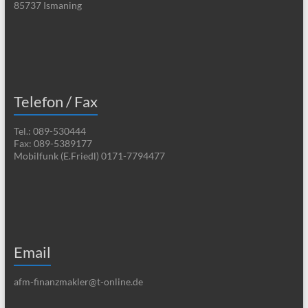
85737 Ismaning
Telefon / Fax
Tel.: 089-530444
Fax: 089-5389177
Mobilfunk (E.Friedl) 0171-7794477
Email
afm-finanzmakler@t-online.de