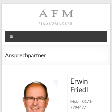
Zum
Inhalt
springen
AFM
Menü
GmbH
–
Ansprechpartner
Finanzmakler
Finanzierungs-
und
Erwin
Immobilienvermittlung
Friedl
Mobil: 0171-
7794477